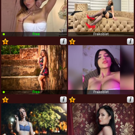
Free
Frakoblet
5
5
25
26
Free
Frakoblet
5
5
27
28