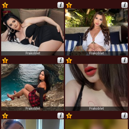
5
5
61
62
Frakoblet
Frakoblet
5
5
63
64
Frakoblet
Frakoblet
5
5
65
66