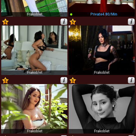
Frakoblet
Private
4.80/min
5
5
15
16
Frakoblet
Frakoblet
5
5
17
18
Frakoblet
Frakoblet