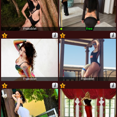
Frakoblet
Free
5
5
11
12
Frakoblet
Frakoblet
5
5
13
14