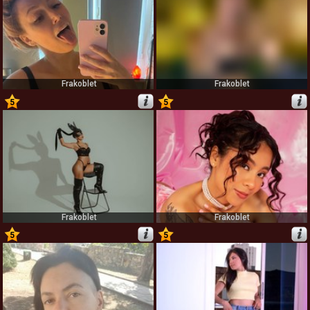
Frakoblet
Frakoblet
5
5
67
68
Frakoblet
Frakoblet
5
5
69
70