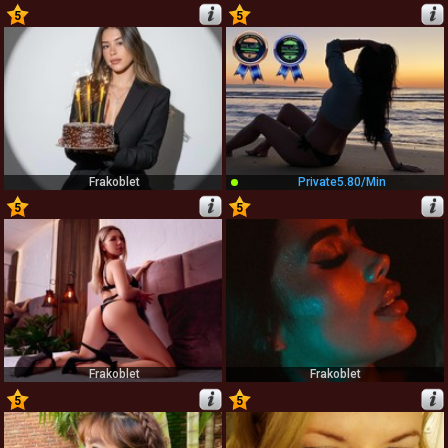
5
5
47
48
Frakoblet
Private
5.80/min
5
5
49
50
Frakoblet
Frakoblet
5
5
51
52