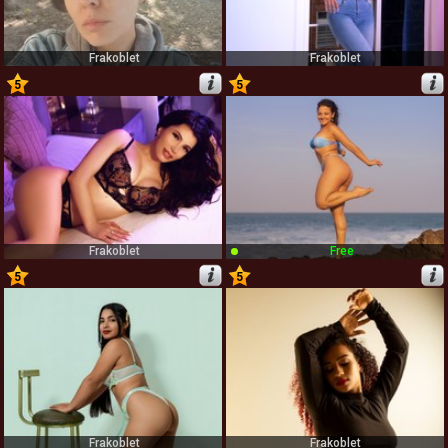
Frakoblet
Frakoblet
5
5
71
72
Frakoblet
Free
5
5
73
74
Frakoblet
Frakoblet