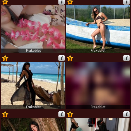
5
5
5
6
Frakoblet
Frakoblet
5
5
7
8
Frakoblet
Frakoblet
5
5
9
10