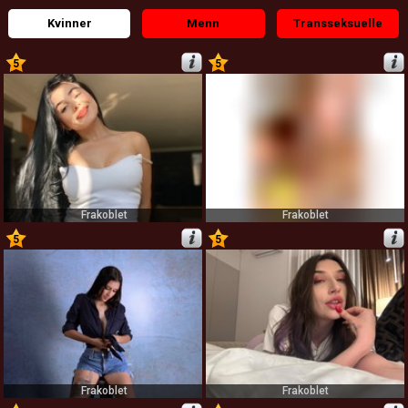
Kvinner
Menn
Transseksuelle
5
5
1
2
Frakoblet
Frakoblet
5
5
3
4
Frakoblet
Frakoblet