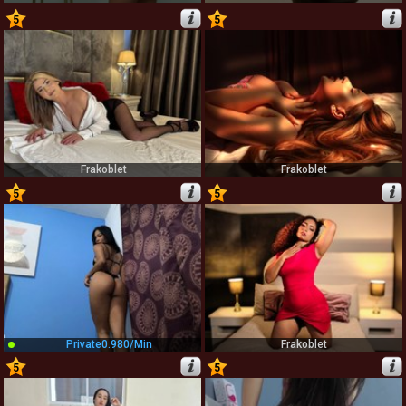
5
5
75
76
Frakoblet
Frakoblet
5
5
77
78
Private
0.980/min
Frakoblet
5
5
79
80