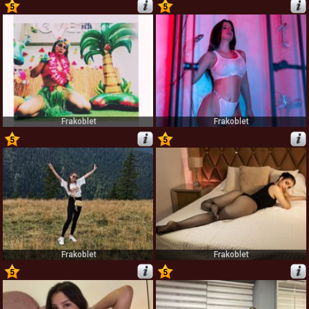
5
5
19
20
Frakoblet
Frakoblet
5
5
21
22
Frakoblet
Frakoblet
5
5
23
24