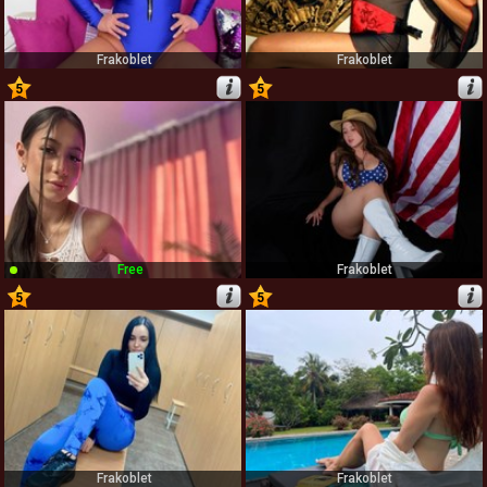
Frakoblet
Frakoblet
5
5
57
58
Free
Frakoblet
5
5
59
60
Frakoblet
Frakoblet