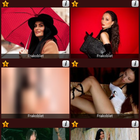
5
5
33
34
Frakoblet
Frakoblet
5
5
35
36
Frakoblet
Frakoblet
5
5
37
38