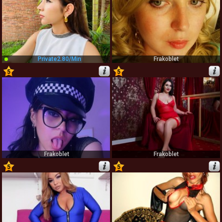
Private
2.80/min
Frakoblet
5
5
53
54
Frakoblet
Frakoblet
5
5
55
56