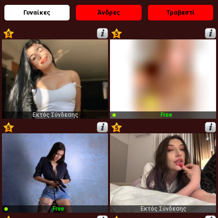
Γυναίκες
Άνδρες
Τραβεστί
5
5
1
2
Εκτός Σύνδεσης
Free
5
5
3
4
Free
Εκτός Σύνδεσης