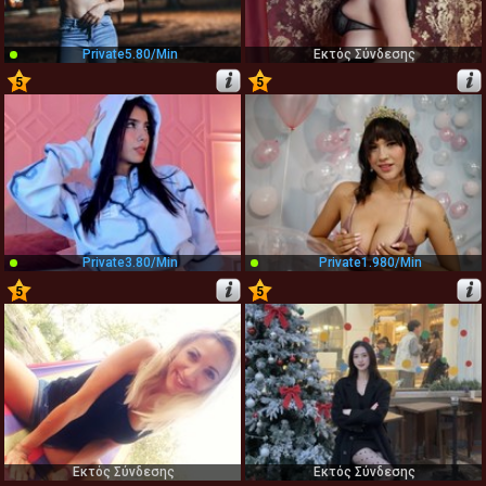
Private
5.80/min
Εκτός Σύνδεσης
5
5
29
30
Private
3.80/min
Private
1.980/min
5
5
31
32
Εκτός Σύνδεσης
Εκτός Σύνδεσης