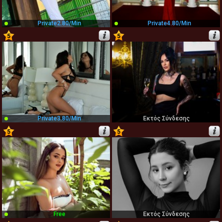
Private
2.80/min
Private
4.80/min
5
5
15
16
Private
3.80/min
Εκτός Σύνδεσης
5
5
17
18
Free
Εκτός Σύνδεσης