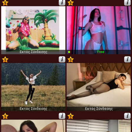
5
5
19
20
Εκτός Σύνδεσης
Free
5
5
21
22
Εκτός Σύνδεσης
Εκτός Σύνδεσης
5
5
23
24