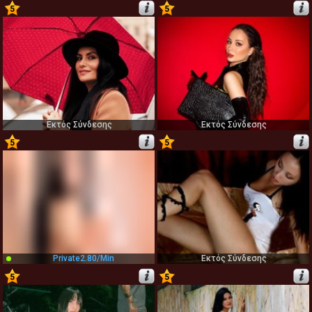
5
5
33
34
Εκτός Σύνδεσης
Εκτός Σύνδεσης
5
5
35
36
Private
2.80/min
Εκτός Σύνδεσης
5
5
37
38