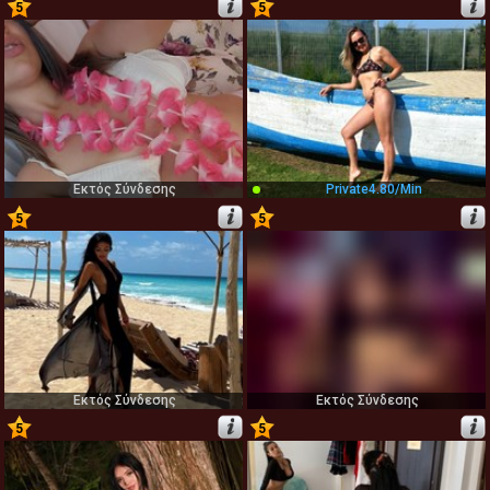
5
5
5
6
Εκτός Σύνδεσης
Private
4.80/min
5
5
7
8
Εκτός Σύνδεσης
Εκτός Σύνδεσης
5
5
9
10